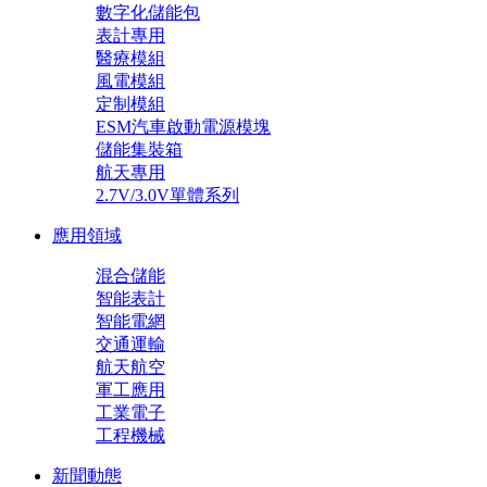
數字化儲能包
表計專用
醫療模組
風電模組
定制模組
ESM汽車啟動電源模塊
儲能集裝箱
航天專用
2.7V/3.0V單體系列
應用領域
混合儲能
智能表計
智能電網
交通運輸
航天航空
軍工應用
工業電子
工程機械
新聞動態