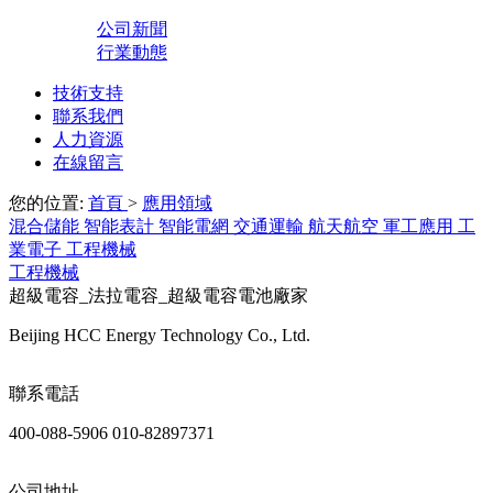
公司新聞
行業動態
技術支持
聯系我們
人力資源
在線留言
您的位置:
首頁
>
應用領域
混合儲能
智能表計
智能電網
交通運輸
航天航空
軍工應用
工
業電子
工程機械
工程機械
超級電容_法拉電容_超級電容電池廠家
Beijing HCC Energy Technology Co., Ltd.
聯系電話
400-088-5906 010-82897371
公司地址