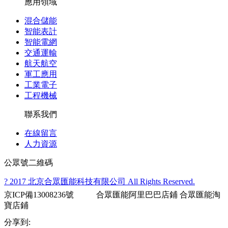
應用領域
混合儲能
智能表計
智能電網
交通運輸
航天航空
軍工應用
工業電子
工程機械
聯系我們
在線留言
人力資源
公眾號二維碼
? 2017 北京合眾匯能科技有限公司 All Rights Reserved.
京ICP備13008236號
合眾匯能阿里巴巴店鋪
合眾匯能淘
寶店鋪
分享到: