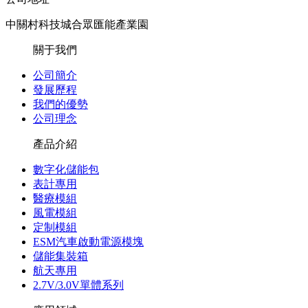
中關村科技城合眾匯能產業園
關于我們
公司簡介
發展歷程
我們的優勢
公司理念
產品介紹
數字化儲能包
表計專用
醫療模組
風電模組
定制模組
ESM汽車啟動電源模塊
儲能集裝箱
航天專用
2.7V/3.0V單體系列