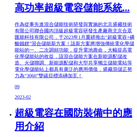
高功率超級電容儲能系統...
作為從事先進混合儲能技術研發與實施的北京盛藏技術
有限公司聯合國內頂級超級電容研發生產廠商北京合眾
匯能科技有限公司，于2023年1月重磅推出“超級電容+磷
酸鐵鋰”混合儲能新方案！該新方案將增強傳統電化學儲
能站的一、二次調頻功能，提升電池壽命，大幅提高電
化學儲能站的收益，該混合儲能方案在新能源配儲改
造、火儲聯調、新能源配儲和大型共享獨立儲能電站等
電化學儲能站上都具有廣泛的應用價值，盛藏混儲正努
力為“3060”雙碳目標添磚加瓦！
09
2023-02
超級電容在國防裝備中的應
用介紹