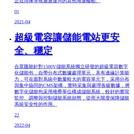
正在排隊等候通過運河的其他海運輪船。
01
2021-04
超級電容讓儲能電站更安
全、穩定
合眾匯能針對1500V儲能系統獨立研發的超級電容數字
化儲能包，自帶分布式數據處理單元，具有邊緣計算能
力，可在面對系統中數量較大的電容單元下，采用分布
與集中協同的CMS架構，實時采集與處理各級數據，將
數字化儲能包采用堆疊單位構成儲能系統，較好的實現
監控、調整與控制儲能系統狀態，從而大限度保障儲能
系統安全性的作用。
22
2022-04