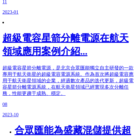
11
2023-01
超級電容星箭分離電源在航天
領域應用案例介紹...
超級電容星箭分離電源，是北京合眾匯能獨立自主研發的一款
專用于航天衛星的超級電容電源系統。作為首次將超級電容應
用于航天衛星領域的企業，經過數次產品的迭代更新，超級電
容星箭分離電源系統，在航天衛星領域已經實現多次分離任
務，性能更趨于成熟、穩定。
08
2023-10
合眾匯能為盛藏混儲提供超