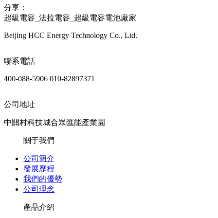
分享：
超級電容_法拉電容_超級電容電池廠家
Beijing HCC Energy Technology Co., Ltd.
聯系電話
400-088-5906 010-82897371
公司地址
中關村科技城合眾匯能產業園
關于我們
公司簡介
發展歷程
我們的優勢
公司理念
產品介紹