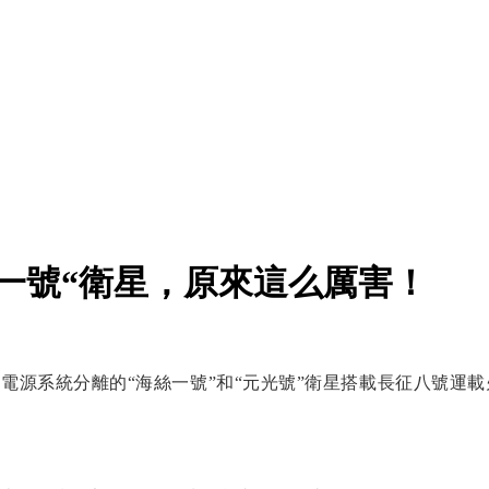
衛星，原來這么厲害！
分離電源系統分離的“海絲一號”和“元光號”衛星搭載長征八號運載火箭發