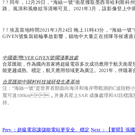
? ? 同年，12月29日，“海絲一號”衛星獲取墨西哥哈利斯
路、風浪和風條紋等清晰可見。2021年3月，該
? ? 埃及當地時間2021年3月24日 晚上11時43分，“海
GIVEN號集裝箱輪事故影響，錨地中大量正在排隊等候通過運河
中國臺灣EVER GIVEN號擱淺事故處
合眾匯能，作為國內首家將超級電容多次成功應用于航天衛星領
能更趨成熟、穩定，航天應用領域更為廣泛。2021年
合眾匯能中關村科技城研發生產基地
注：“海絲一號”是世界首顆面向海洋和海岸帶觀測的C波段輕小型（重量
寬可達100km，并兼具星上SAR 成像處理和AI目標識
持。
Prev ：超級電容讓儲能電站更安全、穩定
Next ：【要聞】