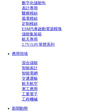
數字化儲能包
表計專用
醫療模組
風電模組
定制模組
ESM汽車啟動電源模塊
儲能集裝箱
航天專用
2.7V/3.0V單體系列
應用領域
混合儲能
智能表計
智能電網
交通運輸
航天航空
軍工應用
工業電子
工程機械
新聞動態