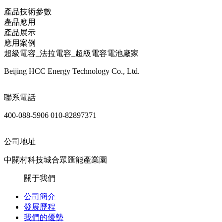
產品技術參數
產品應用
產品展示
應用案例
超級電容_法拉電容_超級電容電池廠家
Beijing HCC Energy Technology Co., Ltd.
聯系電話
400-088-5906 010-82897371
公司地址
中關村科技城合眾匯能產業園
關于我們
公司簡介
發展歷程
我們的優勢