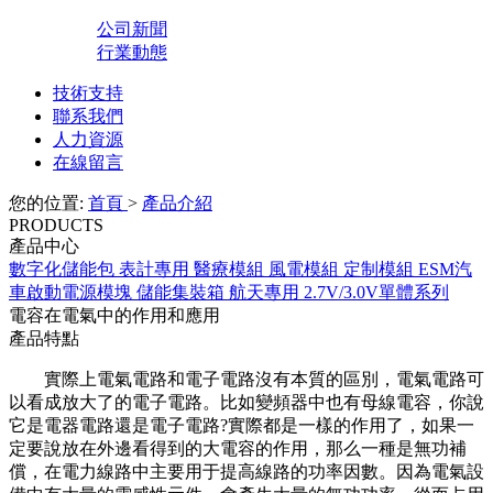
公司新聞
行業動態
技術支持
聯系我們
人力資源
在線留言
您的位置:
首頁
>
產品介紹
PRODUCTS
產品
中心
數字化儲能包
表計專用
醫療模組
風電模組
定制模組
ESM汽
車啟動電源模塊
儲能集裝箱
航天專用
2.7V/3.0V單體系列
電容在電氣中的作用和應用
產品特點
實際上電氣電路和電子電路沒有本質的區別，電氣電路可
以看成放大了的電子電路。比如變頻器中也有母線電容，你說
它是電器電路還是電子電路?實際都是一樣的作用了，如果一
定要說放在外邊看得到的大電容的作用，那么一種是無功補
償，在電力線路中主要用于提高線路的功率因數。因為電氣設